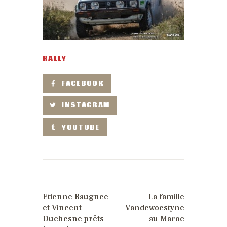
RALLY
FACEBOOK
INSTAGRAM
YOUTUBE
PREVIOUS POST
NEXT POST
Etienne Baugnee
La famille
et Vincent
Vandewoestyne
Duchesne prêts
au Maroc