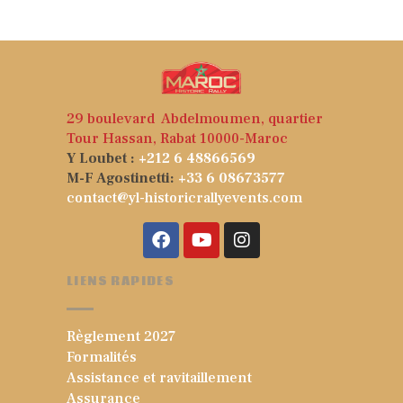
29 boulevard Abdelmoumen, quartier
Tour Hassan, Rabat 10000-Maroc
Y Loubet :
+212 6 48866569
M-F Agostinetti:
+33 6 08673577
contact@yl-historicrallyevents.com
LIENS RAPIDES
Règlement 2027
Formalités
Assistance et ravitaillement
Assurance