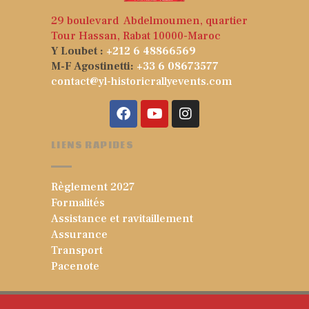
29 boulevard Abdelmoumen, quartier
Tour Hassan, Rabat 10000-Maroc
Y Loubet :
+212 6 48866569
M-F Agostinetti:
+33 6 08673577
contact@yl-historicrallyevents.com
LIENS RAPIDES
Règlement 2027
Formalités
Assistance et ravitaillement
Assurance
Transport
Pacenote