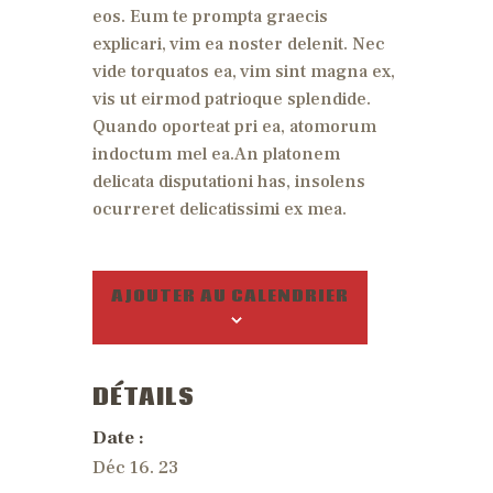
eos. Eum te prompta graecis
explicari, vim ea noster delenit. Nec
vide torquatos ea, vim sint magna ex,
vis ut eirmod patrioque splendide.
Quando oporteat pri ea, atomorum
indoctum mel ea.An platonem
delicata disputationi has, insolens
ocurreret delicatissimi ex mea.
AJOUTER AU CALENDRIER
DÉTAILS
Date :
Déc 16. 23