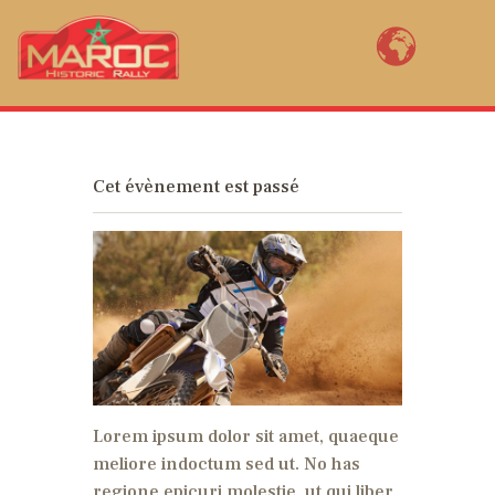
MAROC HISTORIC RALLY BY YVES
LOUBET
Bienvenue au Maroc Historic Rally, la renaissance de la mythique épreuve
marocaine ! Open to FIA pre 1985 2WD rally cars, Maroc Historic Rally (11th
Cet évènement est passé
edition) is a revival of the legendary rally of Morocco created in 1934.
ENTER NOW
COURSE MAPS
RACE PACK
RÉSULTATS
AM I REGISTERED?
Lorem ipsum dolor sit amet, quaeque
meliore indoctum sed ut. No has
regione epicuri molestie, ut qui liber