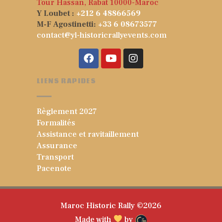
Tour Hassan, Rabat 10000-Maroc
Y Loubet :
+212 6 48866569
M-F Agostinetti:
+33 6 08673577
contact@yl-historicrallyevents.com
LIENS RAPIDES
Règlement 2027
Formalités
Assistance et ravitaillement
Assurance
Transport
Pacenote
Maroc Historic Rally ©2026
Made with
by