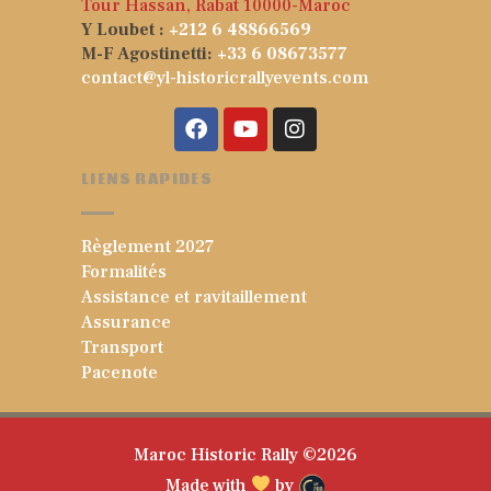
Tour Hassan, Rabat 10000-Maroc
Y Loubet :
+212 6 48866569
M-F Agostinetti:
+33 6 08673577
contact@yl-historicrallyevents.com
LIENS RAPIDES
Règlement 2027
Formalités
Assistance et ravitaillement
Assurance
Transport
Pacenote
Maroc Historic Rally ©2026
Made with
by