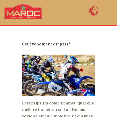
MAROC HISTORIC RALLY BY YVES
LOUBET
Bienvenue au Maroc Historic Rally, la renaissance de la mythique épreuve
marocaine ! Open to FIA pre 1985 2WD rally cars, Maroc Historic Rally (11th
Cet évènement est passé
edition) is a revival of the legendary rally of Morocco created in 1934.
ENTER NOW
COURSE MAPS
RACE PACK
RÉSULTATS
AM I REGISTERED?
Lorem ipsum dolor sit amet, quaeque
meliore indoctum sed ut. No has
regione epicuri molestie, ut qui liber