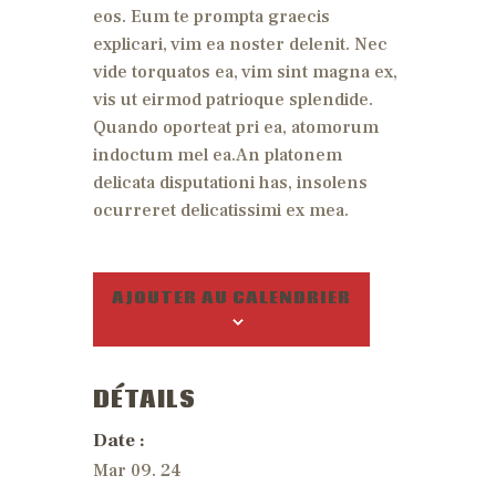
eos. Eum te prompta graecis
explicari, vim ea noster delenit. Nec
vide torquatos ea, vim sint magna ex,
vis ut eirmod patrioque splendide.
Quando oporteat pri ea, atomorum
indoctum mel ea.An platonem
delicata disputationi has, insolens
ocurreret delicatissimi ex mea.
AJOUTER AU CALENDRIER
DÉTAILS
Date :
Mar 09. 24