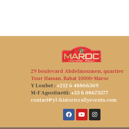
29 boulevard Abdelmoumen, quartier
Tour Hassan, Rabat 10000-Maroc
Y Loubet :
+212 6 48866569
M-F Agostinetti:
+33 6 08673577
contact@yl-historicrallyevents.com