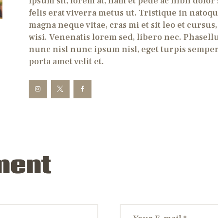
Ipsum sit, lorem at, nam et pede ac nibh dolor
felis erat viverra metus ut. Tristique in nato
magna neque vitae, cras mi et sit leo et cursu
wisi. Venenatis lorem sed, libero nec. Phasellus
nunc nisl nunc ipsum nisl, eget turpis semper.
porta amet velit et.
ment