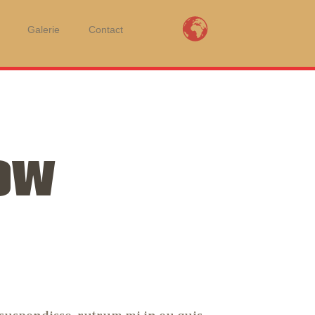
Galerie
Contact
 LOUBET
ition) is a revival of the legendary rally of Morocco created in 1934.
OW