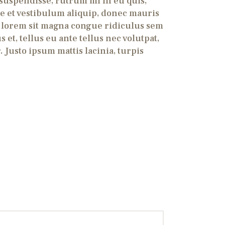
 suspendisse, rutrum mi in eu quis,
que et vestibulum aliquip, donec mauris
s, lorem sit magna congue ridiculus sem
 et, tellus eu ante tellus nec volutpat,
 Justo ipsum mattis lacinia, turpis